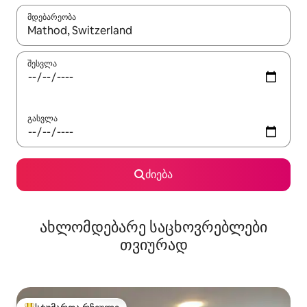
მდებარეობა
როცა შედეგები ხელმისაწვდომი გახდება, ნავიგაციისთვის გამ
შესვლა
გასვლა
ძიება
ახლომდებარე საცხოვრებლები
თვიურად