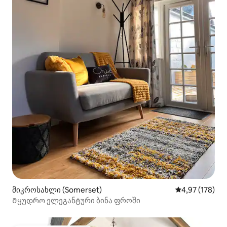
მიკროსახლი (Somerset)
საშუალო შეფა
4,97 (178)
Მყუდრო ელეგანტური ბინა ფროში