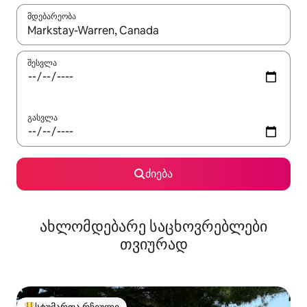
მდებარეობა
როცა შედეგები ხელმისაწვდომი გახდება, ნავიგაციისთვის გამ
შესვლა
გასვლა
ძიება
ახლომდებარე საცხოვრებლები
თვიურად