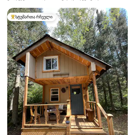
სამზარეულო და საპარკინგე ადგილი
სტუმართა რჩეული
სტუმართა რჩეული მოწინავე ვარიანტი