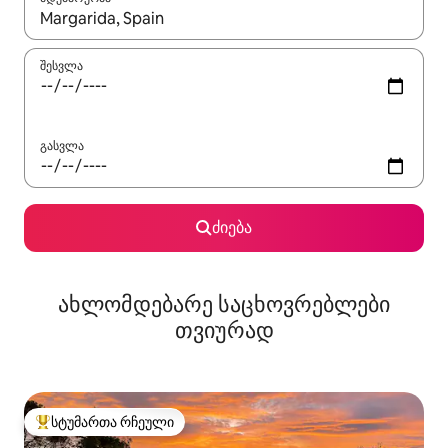
როცა შედეგები ხელმისაწვდომი გახდება, ნავიგაციისთვის გამ
შესვლა
გასვლა
ძიება
ახლომდებარე საცხოვრებლები
თვიურად
სტუმართა რჩეული
სტუმართა რჩეული მოწინავე ვარიანტი