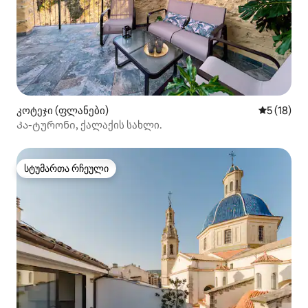
კოტეჯი (ფლანები)
საშუალო შ
5 (18)
Კა-ტურონი, ქალაქის სახლი.
სტუმართა რჩეული
სტუმართა რჩეული