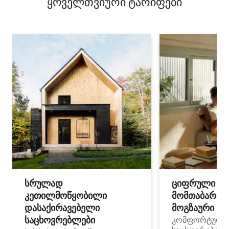
ყოველთვიური ტარიფები
სრულად
ციფრული
კეთილმოწყობილი
მომთაბარეებ
დასაქირავებელი
მოგზაური სპ
საცხოვრებლები
კომფორტული