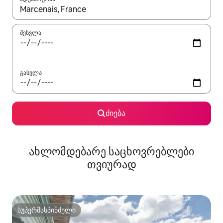
როცა შედეგები ხელმისაწვდომი გახდება, ნავიგაციისთვის გამ
შესვლა
გასვლა
ძიება
ახლომდებარე საცხოვრებლები
თვიურად
სუპერმასპინძელი
სუპერმასპინძელი