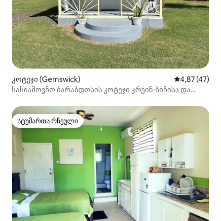
კოტეჯი (Gemswick)
საშუალო შეფ
4,87 (47)
სასიამოვნო ბარაბდოსის კოტეჯი კრეინ‑ბიჩისა და
აეროპორტის მახლობლად
სტუმართა რჩეული
სტუმართა რჩეული