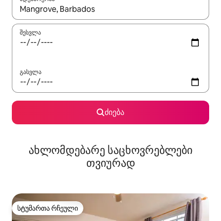
როცა შედეგები ხელმისაწვდომი გახდება, ნავიგაციისთვის გამ
შესვლა
გასვლა
ძიება
ახლომდებარე საცხოვრებლები
თვიურად
სტუმართა რჩეული
სტუმართა რჩეული