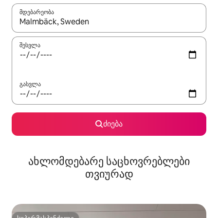
მდებარეობა
როცა შედეგები ხელმისაწვდომი გახდება, ნავიგაციისთვის გამ
შესვლა
გასვლა
ძიება
ახლომდებარე საცხოვრებლები
თვიურად