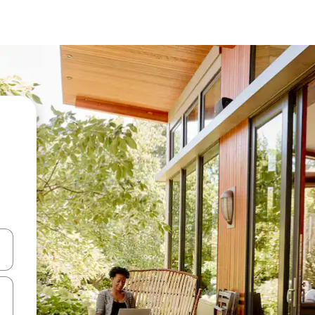
ციისთვის გამოიყენეთ კლავიშები ზემოთ/ქვემოთ მიმართული ისრებით 