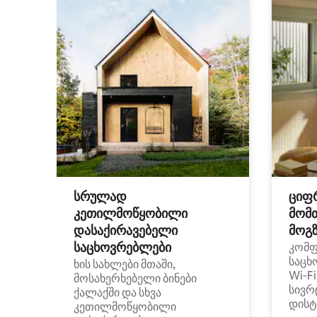
სრულად
ციფ
კეთილმოწყობილი
მომ
დასაქირავებელი
მოგზ
საცხოვრებლები
კომ
საცხ
ხის სახლები მთაში,
Wi‑F
მოსახერხებელი ბინები
სივრ
ქალაქში და სხვა
დისტ
კეთილმოწყობილი