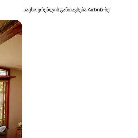
საცხოვრებლის განთავსება Airbnb‑ზე
ან შეხებისა თუ თითის გასმის ჟესტები.