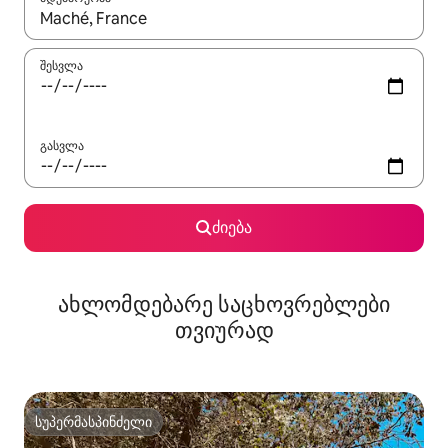
როცა შედეგები ხელმისაწვდომი გახდება, ნავიგაციისთვის გამ
შესვლა
გასვლა
ძიება
ახლომდებარე საცხოვრებლები
თვიურად
სუპერმასპინძელი
სუპერმასპინძელი