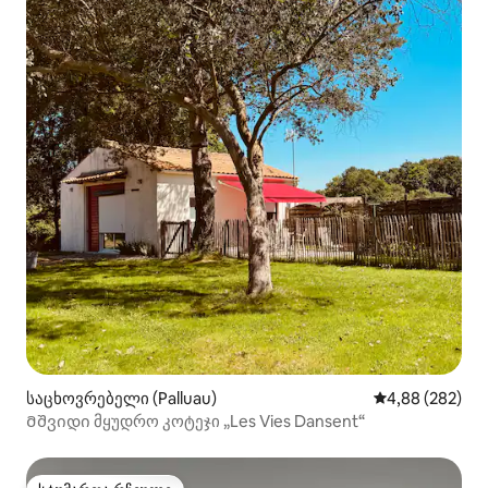
საცხოვრებელი (Palluau)
საშუალო შეფას
4,88 (282)
Მშვიდი მყუდრო კოტეჯი „Les Vies Dansent“