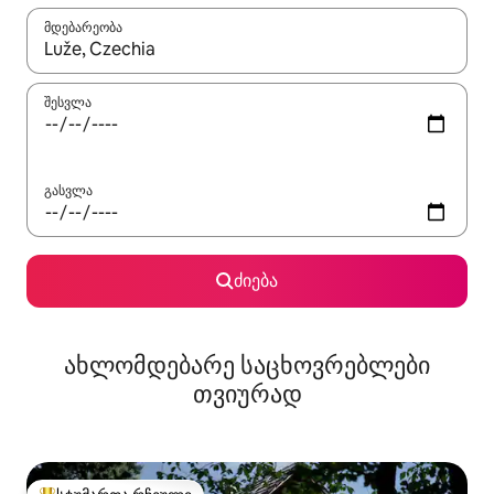
მდებარეობა
როცა შედეგები ხელმისაწვდომი გახდება, ნავიგაციისთვის გამ
შესვლა
გასვლა
ძიება
ახლომდებარე საცხოვრებლები
თვიურად