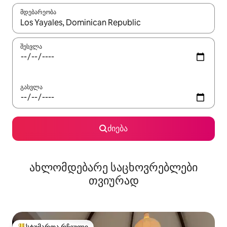
მდებარეობა
როცა შედეგები ხელმისაწვდომი გახდება, ნავიგაციისთვის გამ
შესვლა
გასვლა
ძიება
ახლომდებარე საცხოვრებლები
თვიურად