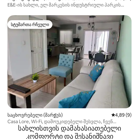
E&E-ის სახლი, ელ მარკესის ინდუსტრიული პარკის
მახლობლად
სტუმართა რჩეული
სტუმართა რჩეული
საცხოვრებელი (მარక్ఖეს)
საშუალო შეფ
4,89 (9)
Casa Lore, Wi-Fi, დამოუკიდებელი შესვლა, ჩვენ
სახლისთვის დამახასიათებელი
ვამოქმედებთ ინვოისებს
კომფორტი და შესანიშნავი