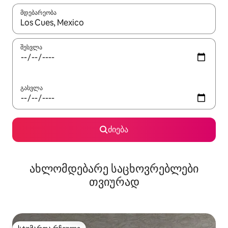
მდებარეობა
როცა შედეგები ხელმისაწვდომი გახდება, ნავიგაციისთვის გამ
შესვლა
გასვლა
ძიება
ახლომდებარე საცხოვრებლები
თვიურად