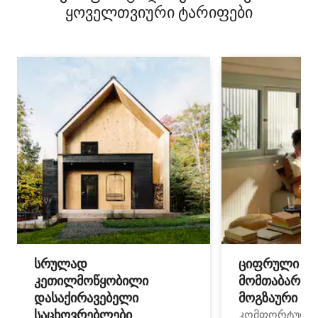
ყოველთვიური ტარიფები
სრულად
ციფრული
კეთილმოწყობილი
მომთაბარეებ
დასაქირავებელი
მოგზაური სპ
საცხოვრებლები
კომფორტული