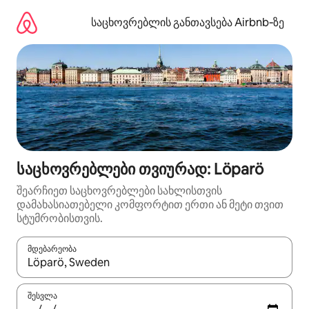
კონტენტზე
გადასვლა
საცხოვრებლის განთავსება Airbnb‑ზე
საცხოვრებლები თვიურად: Löparö
შეარჩიეთ საცხოვრებლები სახლისთვის
დამახასიათებელი კომფორტით ერთი ან მეტი თვით
სტუმრობისთვის.
მდებარეობა
როცა შედეგები ხელმისაწვდომი გახდება, ნავიგაციისთვის გამ
შესვლა