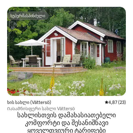
თბილი აუზით
სუპერმასპინძელი
სუპერმასპინძელი
ხის სახლი (Vättersö)
საშუალო შეფა
4,87 (23)
Იასამნისფერი სახლი Vättersö
სახლისთვის დამახასიათებელი
კომფორტი და შესანიშნავი
ყოველთვიური ტარიფები