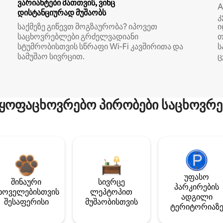
ვარიანტები მათთვის, ვინც
A
დისტანციურად მუშაობს
კ
საქმეზე გიწევთ მოგზაურობა? იპოვეთ
ი
საცხოვრებლები გრძელვადიანი
თ
სტუმრობისთვის სწრაფი Wi‑Fi კავშირითა და
ს
სამუშაო სივრცით.
ც
ყოფაცხოვრებო პირობები საცხოვრე
უფასო
შინაური
სივრცე
პარკირების
ხოველებისთვის
ლეპტოპით
ადგილი
შესაფერისი
მუშაობისთვის
ტერიტორიაზ