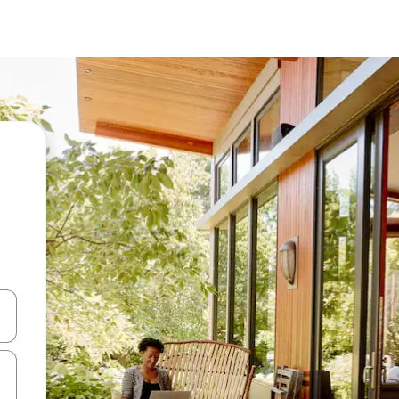
ციისთვის გამოიყენეთ კლავიშები ზემოთ/ქვემოთ მიმართული ისრებით 