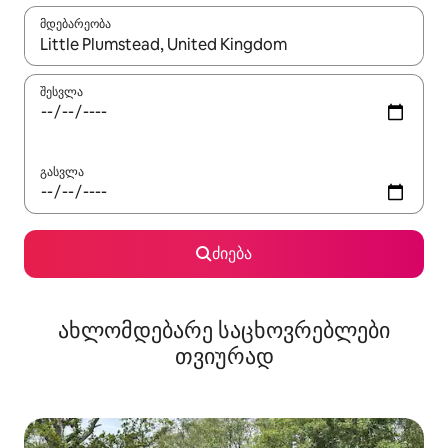
მდებარეობა
როცა შედეგები ხელმისაწვდომი გახდება, ნავიგაციისთვის გამ
შესვლა
გასვლა
ძიება
ახლომდებარე საცხოვრებლები
თვიურად