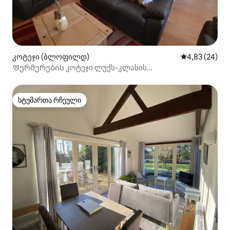
კოტეჯი (ბლოფილდ)
საშუალო შეფა
4,83 (24)
Ფერმერების კოტეჯი ლუქს-კლასის
ოთხვარსკვლავიანი ოქროს Sf ქეითერინგი
სტუმართა რჩეული
სტუმართა რჩეული