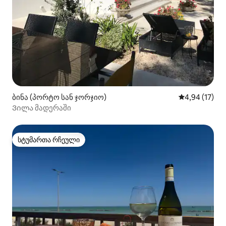
ბინა (პორტო სან ჯორჯიო)
საშუალო შეფ
4,94 (17)
Ვილა მადერაში
სტუმართა რჩეული
სტუმართა რჩეული