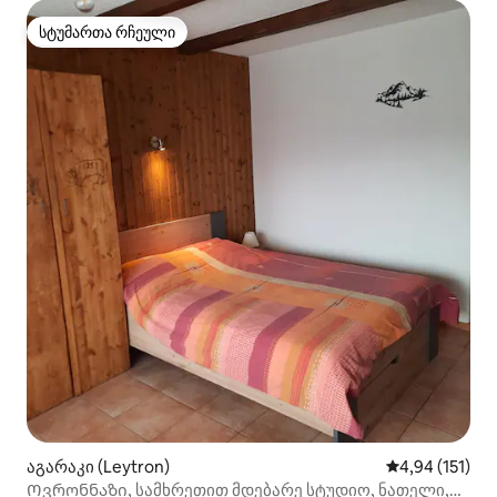
სტუმართა რჩეული
სტუმართა რჩეული
აგარაკი (Leytron)
საშუალო შეფა
4,94 (151)
Ოვრონნაზი, სამხრეთით მდებარე სტუდიო, ნათელი,