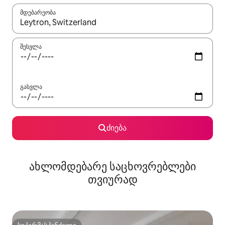
მდებარეობა
როცა შედეგები ხელმისაწვდომი გახდება, ნავიგაციისთვის გამ
შესვლა
გასვლა
ძიება
ახლომდებარე საცხოვრებლები
თვიურად