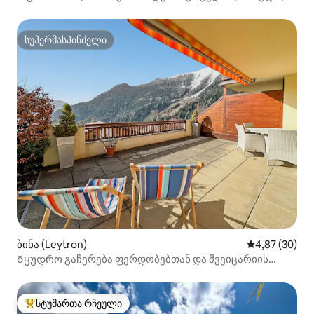
მშვიდი
სუპერმასპინძელი
სუპერმასპინძელი
ბინა (Leytron)
საშუალო შეფა
4,87 (30)
Მყუდრო გაჩერება ფერდობებთან და შვეიცარიის
ალპებთან
სტუმართა რჩეული
სტუმართა რჩეული მოწინავე ვარიანტი