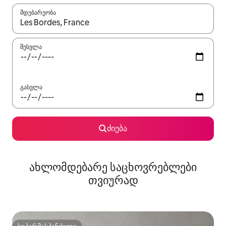
მდებარეობა
როცა შედეგები ხელმისაწვდომი გახდება, ნავიგაციისთვის გამ
შესვლა
გასვლა
ძიება
ახლომდებარე საცხოვრებლები
თვიურად