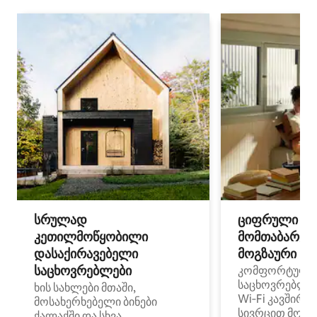
სრულად
ციფრული
კეთილმოწყობილი
მომთაბარეებ
დასაქირავებელი
მოგზაური სპ
საცხოვრებლები
კომფორტული
საცხოვრებლე
ხის სახლები მთაში,
Wi‑Fi კავშირი
მოსახერხებელი ბინები
სივრცით მობი
ქალაქში და სხვა