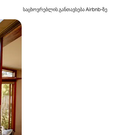
საცხოვრებლის განთავსება Airbnb‑ზე
ან შეხებისა თუ თითის გასმის ჟესტები.