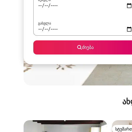
გასვლა
ძიება
ახ
სტუმარ
სტუმარ