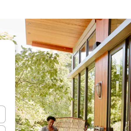
ციისთვის გამოიყენეთ კლავიშები ზემოთ/ქვემოთ მიმართული ისრებით 