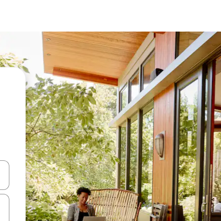
ციისთვის გამოიყენეთ კლავიშები ზემოთ/ქვემოთ მიმართული ისრებით 