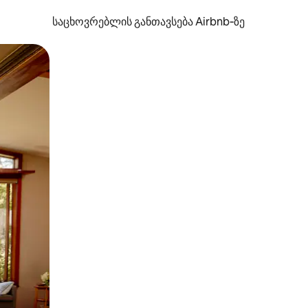
საცხოვრებლის განთავსება Airbnb‑ზე
ან შეხებისა თუ თითის გასმის ჟესტები.