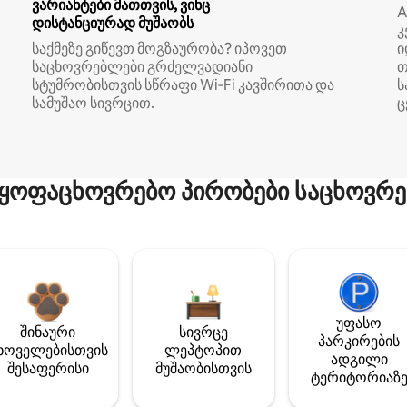
ვარიანტები მათთვის, ვინც
A
დისტანციურად მუშაობს
კ
საქმეზე გიწევთ მოგზაურობა? იპოვეთ
ი
საცხოვრებლები გრძელვადიანი
თ
სტუმრობისთვის სწრაფი Wi‑Fi კავშირითა და
ს
სამუშაო სივრცით.
ც
ყოფაცხოვრებო პირობები საცხოვრე
უფასო
შინაური
სივრცე
პარკირების
ხოველებისთვის
ლეპტოპით
ადგილი
შესაფერისი
მუშაობისთვის
ტერიტორიაზ