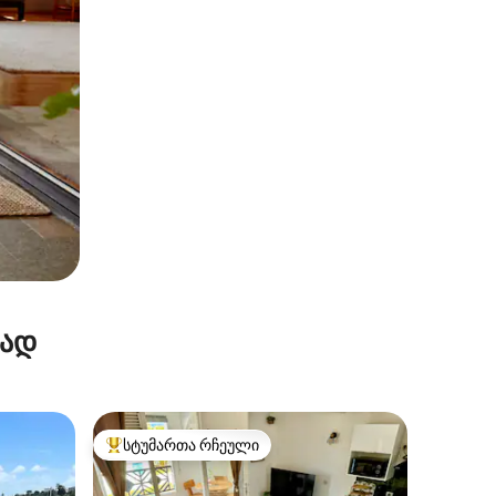
რად
სტუმართა რჩეული
არიანტი
სტუმართა რჩეული მოწინავე ვარიანტი