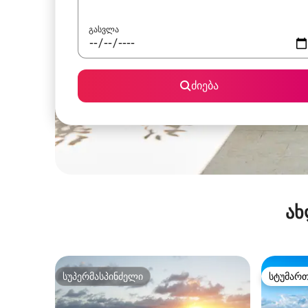
გასვლა
ძიება
ახ
სუპერმასპინძელი
სტუმარ
სუპერმასპინძელი
სტუმარ