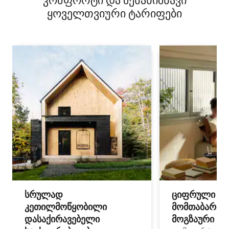
კომფორტი და შესანიშნავი
ყოველთვიური ტარიფები
სრულად
ციფრული
კეთილმოწყობილი
მომთაბარეებ
დასაქირავებელი
მოგზაური სპ