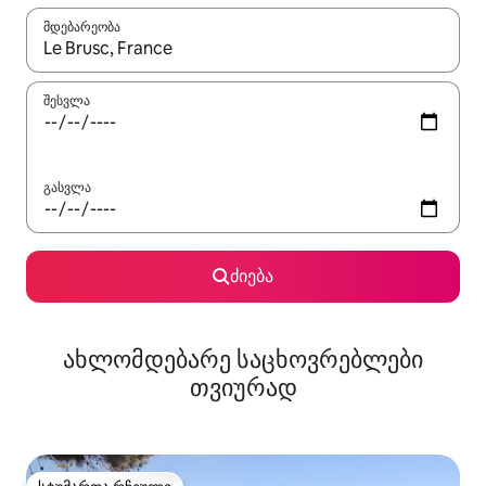
მდებარეობა
როცა შედეგები ხელმისაწვდომი გახდება, ნავიგაციისთვის გამ
შესვლა
გასვლა
ძიება
ახლომდებარე საცხოვრებლები
თვიურად