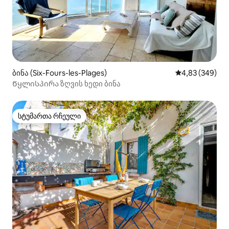
ბინა (Six-Fours-les-Plages)
საშუალო შეფას
4,83 (349)
Წყლისპირა ზღვის ხედი ბინა
სტუმართა რჩეული
სტუმართა რჩეული