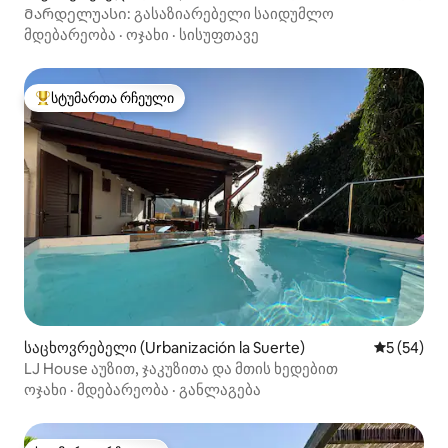
Მარდელუასი: გასაზიარებელი საიდუმლო
მდებარეობა
·
ოჯახი
·
სისუფთავე
სტუმართა რჩეული
სტუმართა რჩეული მოწინავე ვარიანტი
საცხოვრებელი (Urbanización la Suerte)
საშუალო შ
5 (54)
LJ House აუზით, ჯაკუზითა და მთის ხედებით
ოჯახი
·
მდებარეობა
·
განლაგება