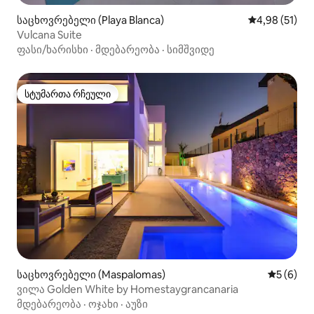
საცხოვრებელი (Playa Blanca)
საშუალო შეფ
4,98 (51)
Vulcana Suite
ფასი/ხარისხი
·
მდებარეობა
·
სიმშვიდე
სტუმართა რჩეული
სტუმართა რჩეული
საცხოვრებელი (Maspalomas)
საშუალო 
5 (6)
ვილა Golden White by Homestaygrancanaria
მდებარეობა
·
ოჯახი
·
აუზი