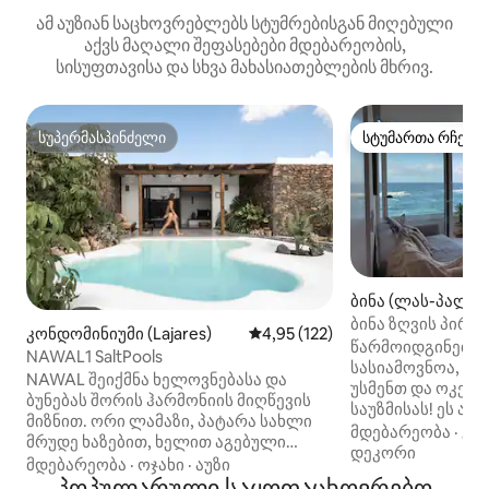
ამ აუზიან საცხოვრებლებს სტუმრებისგან მიღებული
აქვს მაღალი შეფასებები მდებარეობის,
სისუფთავისა და სხვა მახასიათებლების მხრივ.
სუპერმასპინძელი
სტუმართა რჩეულ
სუპერმასპინძელი
სტუმართა რჩეულ
ბინა (ლას-პალმა
ბინა ზღვის პირას 
კონდომინიუმი (Lajares)
საშუალო შეფასებაა 5‑დან 4,9
4,95 (122)
View
წარმოიდგინეთ,
NAWAL1 SaltPools
სასიამოვნოა, რო
NAWAL შეიქმნა ხელოვნებასა და
უსმენთ და ოკეან
ბუნებას შორის ჰარმონიის მიღწევის
საუზმისას! ეს 
მიზნით. ორი ლამაზი, პატარა სახლი
ბინა ნათელი და 
მდებარეობა
·
გა
მრუდე ხაზებით, ხელით აგებული
დასასვენებელი 
დეკორი
ავთენტური ქვის კედლებით,
მდებარეობა
·
ოჯახი
·
აუზი
განკუთვნილია ოკ
მცენარეებით, მარილიანი წყლის
პოპულარული საყოფაცხოვრებო