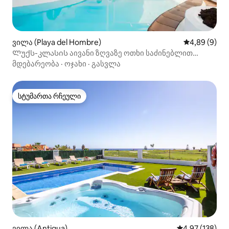
ვილა (Playa del Hombre)
საშუალო შეფ
4,89 (9)
Ლუქს-კლასის აივანი ზღვაზე ოთხი საძინებლით
უფასო Wi-Fi
მდებარეობა
·
ოჯახი
·
გასვლა
სტუმართა რჩეული
სტუმართა რჩეული
ვილა (Antigua)
საშუალო შეფა
4,97 (138)