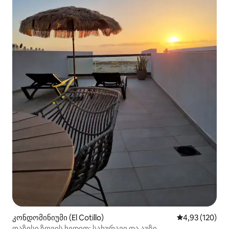
კონდომინიუმი (El Cotillo)
საშუალო შეფა
4,93 (120)
ოაზისი ზღვის ხედით: სახურავი და აუზი