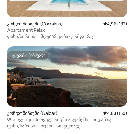
კონდომინიუმი (Corralejo)
საშუალო შეფა
4,96 (132)
Apartament Relax
ფასი/ხარისხი
·
მდებარეობა
·
კომფორტი
სუპერმასპინძელი
სუპერმასპინძელი
კონდომინიუმი (Gáldar)
საშუალო შეფა
4,83 (150)
Დაისვენეთ პირველ რიგში ოკეანეში, საიდანაც
ულამაზესი ხედი იშლება
ფასი/ხარისხი
·
ოჯახი
·
სისუფთავე