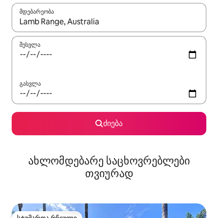
მდებარეობა
როცა შედეგები ხელმისაწვდომი გახდება, ნავიგაციისთვის გამ
შესვლა
გასვლა
ძიება
ახლომდებარე საცხოვრებლები
თვიურად