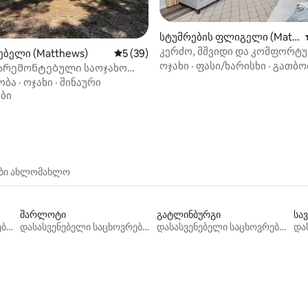
სტუმრების ფლიგელი (Matt
hews)
კერძო, მშვიდი და კომფორტ
‑დან 4,96, 91 მიმოხილვა
ებელი (Matthews)
საშუალო შეფასებაა 5‑დან 5, 39 მიმოხ
5 (39)
საცხოვრებელი ოჯახებისთვი
ოჯახი
·
ფასი/ხარისხი
·
გათბო
არემონტებული საოჯახო
ებელი მეთიუში
ობა
·
ოჯახი
·
შინაური
ანდები)
ბი
ები ახლომახლო
შარლოტი
გატლინბურგი
სავ
დასასვენებელი საცხოვრებლები
დასასვენებელი საცხოვრებლები
დასასვენებელი საცხოვრებლები