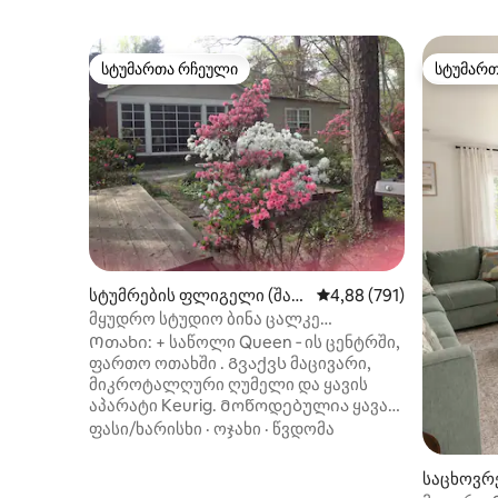
სტუმართა რჩეული
სტუმარ
სტუმართა რჩეული
სტუმარ
სტუმრების ფლიგელი (შარ
საშუალო შეფასებაა 5‑
4,88 (791)
ლოტი)
მყუდრო სტუდიო ბინა ცალკე
სააბაზანოთი
Ოთახი: + საწოლი Queen ‑ ის ცენტრში,
ფართო ოთახში . Გვაქვს მაცივარი,
მიკროტალღური ღუმელი და ყავის
აპარატი Keurig. Მოწოდებულია ყავა
და ა.შ. ეს არ არის სრული
ფასი/ხარისხი
·
ოჯახი
·
წვდომა
სამზარეულო. +პირადი აბაზანა-
ტუალეტი +კომფორტული კუთხე
საცხოვრებ
დივანითა და ყავის მაგიდით.