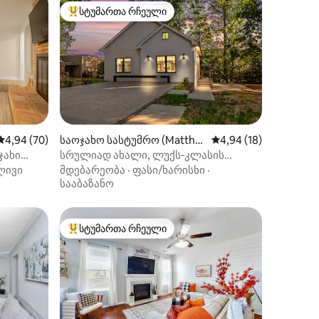
სტუმართა რჩეული
სტუმართა რჩეული მოწინავე ვარიანტი
ილვა
საშუალო შეფასებაა 5‑დან 4,94, 70 მიმოხილვა
4,94 (70)
საოჯახო სასტუმრო (Matthe
საშუალო შეფასებაა 
4,94 (18)
ws)
ჯახი
სრულიად ახალი, ლუქს‑კლასის
დამატებითი საცხოვრებელი ერთეული
ლივი
მდებარეობა
·
ფასი/ხარისხი
·
• საწოლი 193×203 სმ • ბუტიკ‑სტილის
სააბაზანო
შეგრძნება
სტუმართა რჩეული
სტუმართა რჩეული მოწინავე ვარიანტი