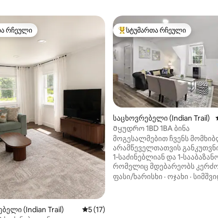
თა რჩეული
სტუმართა რჩეული
თა რჩეული
სტუმართა რჩეული მოწინავე ვ
საცხოვრებელი (Indian Trail)
Მყუდრო 1BD 1BA ბინა
დან 4,88, 791 მიმოხილვა
მოგესალმებით ჩვენს მომხიბ
არამწეველთათვის განკუთვნ
1‑საძინებლიან და 1‑სააბაზანო
რომელიც მდებარეობს კერძ
საცხოვრებელი შენობის
ფასი/ხარისხი
·
ოჯახი
·
სიმშვი
მე‑2 სართულზე, ინდიან‑ტრე
პოპულარულ უბანში. ცალკე
შესასვლელის, შესასვლელის
ელი (Indian Trail)
საშუალო შეფასებაა 5‑დან 5, 17 მიმოხ
5 (17)
პარკირების ადგილის წყალო