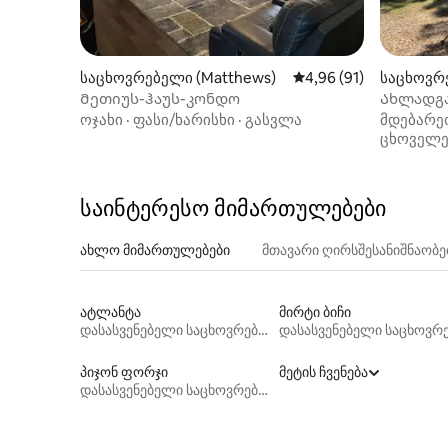
საცხოვრებელი (Matthews)
საშუალო შეფასებაა 5
4,96 (91)
საცხოვრ
Მეთიუს-ჰაუს-კონდო
Ახლადგ
საცხოვრ
ოჯახი
·
ფასი/ხარისხი
·
გასვლა
მდებარე
(ნიდერლ
ცხოველე
საინტერესო მიმართულებები
ახლო მიმართულებები
მთავარი ღირსშესანიშნაობ
ატლანტა
მირტი ბიჩი
დასასვენებელი საცხოვრებლები
პიჯონ ფორჯი
მეტის ჩვენება
დასასვენებელი საცხოვრებლები