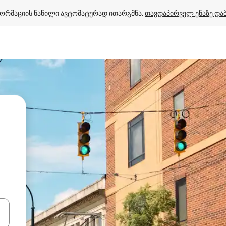
ორმაციის ნაწილი ავტომატურად ითარგმნა. 
თავდაპირველ ენაზე და
ციისთვის გამოიყენეთ კლავიშები ზემოთ/ქვემოთ მიმართული ისრებით 