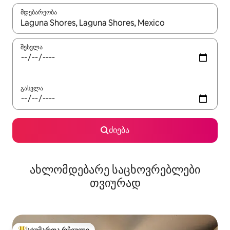
მდებარეობა
როცა შედეგები ხელმისაწვდომი გახდება, ნავიგაციისთვის გამ
შესვლა
გასვლა
ძიება
ახლომდებარე საცხოვრებლები
თვიურად