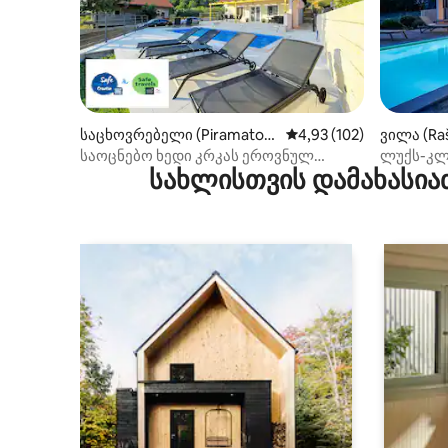
საცხოვრებელი (Piramatov
საშუალო შეფასებაა 5‑
4,93 (102)
ვილა (Raš
ci)
საოცნებო ხედი კრკას ეროვნულ
ლუქს-კლა
სახლისთვის დამახასია
პარკთან
აუზი, ჯაკ