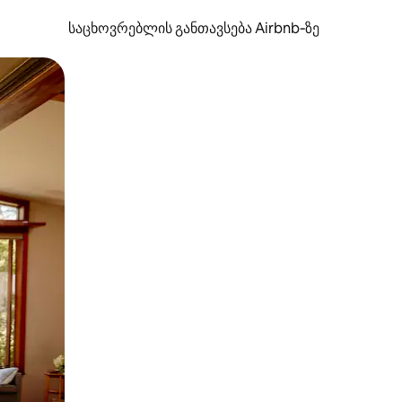
საცხოვრებლის განთავსება Airbnb‑ზე
ან შეხებისა თუ თითის გასმის ჟესტები.