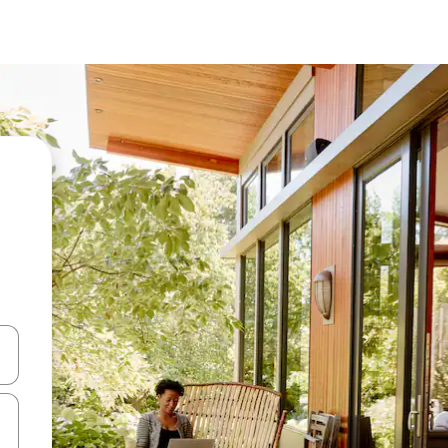
ციისთვის გამოიყენეთ კლავიშები ზემოთ/ქვემოთ მიმართული ისრებით 