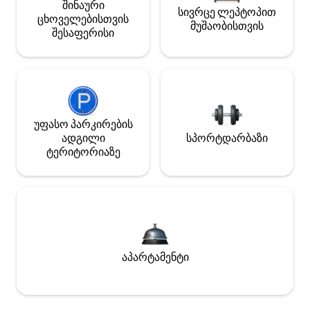
შინაური
სივრცე ლეპტოპით
ცხოველებისთვის
მუშაობისთვის
შესაფერისი
უფასო პარკირების
ადგილი
სპორტდარბაზი
ტერიტორიაზე
აპარტამენტი