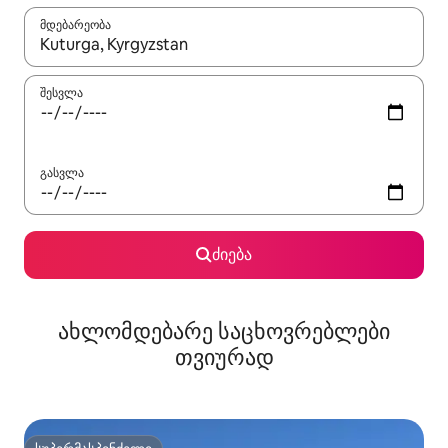
მდებარეობა
როცა შედეგები ხელმისაწვდომი გახდება, ნავიგაციისთვის გამ
შესვლა
გასვლა
ძიება
ახლომდებარე საცხოვრებლები
თვიურად