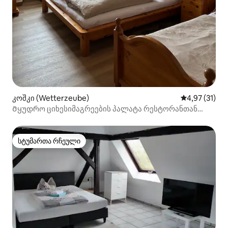
კოშკი (Wetterzeube)
საშუალო შეფ
4,97 (31)
Მყუდრო ციხესიმაგრეების პალატა რესტორანთან
ერთად
სტუმართა რჩეული
სტუმართა რჩეული