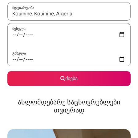
მდებარეობა
როცა შედეგები ხელმისაწვდომი გახდება, ნავიგაციისთვის გამ
შესვლა
გასვლა
ძიება
ახლომდებარე საცხოვრებლები
თვიურად