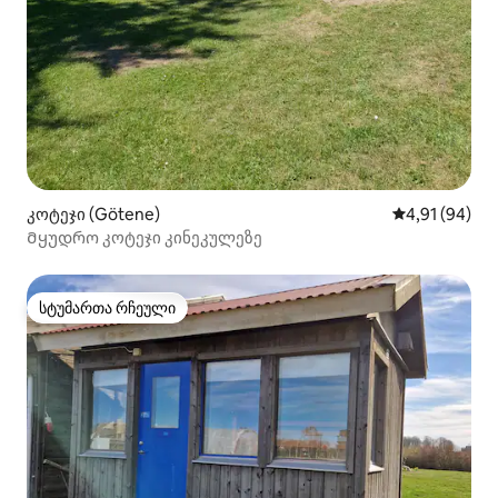
კოტეჯი (Götene)
საშუალო შეფ
4,91 (94)
Მყუდრო კოტეჯი კინეკულეზე
სტუმართა რჩეული
სტუმართა რჩეული