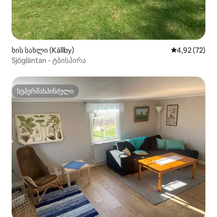
ხის სახლი (Källby)
საშუალო შეფ
4,92 (72)
Sjögläntan - ტბისპირა
სუპერმასპინძელი
სუპერმასპინძელი