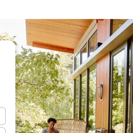
ციისთვის გამოიყენეთ კლავიშები ზემოთ/ქვემოთ მიმართული ისრებით 