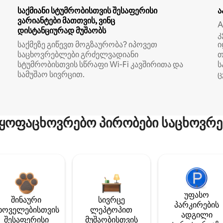
საქმიანი სტუმრობისთვის შესაფერისი
ა
ვარიანტები მათთვის, ვინც
A
დისტანციურად მუშაობს
კ
საქმეზე გიწევთ მოგზაურობა? იპოვეთ
ი
საცხოვრებლები გრძელვადიანი
თ
სტუმრობისთვის სწრაფი Wi‑Fi კავშირითა და
ს
სამუშაო სივრცით.
ც
ყოფაცხოვრებო პირობები საცხოვრე
უფასო
შინაური
სივრცე
პარკირების
ხოველებისთვის
ლეპტოპით
ადგილი
შესაფერისი
მუშაობისთვის