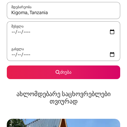
მდებარეობა
როცა შედეგები ხელმისაწვდომი გახდება, ნავიგაციისთვის გამ
შესვლა
გასვლა
ძიება
ახლომდებარე საცხოვრებლები
თვიურად