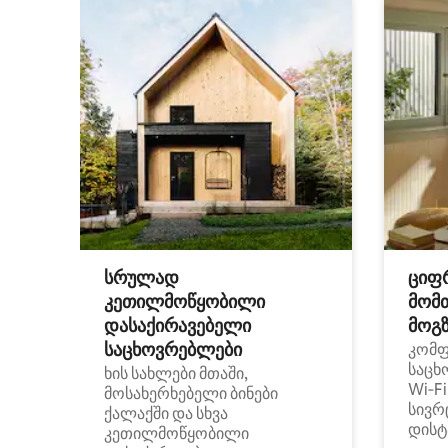
სრულად
ციფ
კეთილმოწყობილი
მომ
დასაქირავებელი
მოგზ
საცხოვრებლები
კომ
საცხ
ხის სახლები მთაში,
Wi‑F
მოსახერხებელი ბინები
სივრ
ქალაქში და სხვა
დისტ
კეთილმოწყობილი