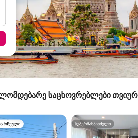
ლომდებარე საცხოვრებლები თვიუ
თა რჩეული
სუპერმასპინძელი
თა რჩეული
სუპერმასპინძელი