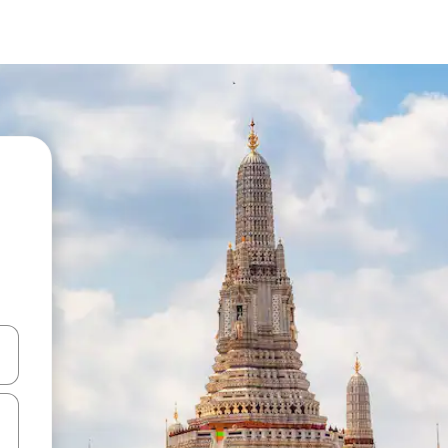
ციისთვის გამოიყენეთ კლავიშები ზემოთ/ქვემოთ მიმართული ისრებით 