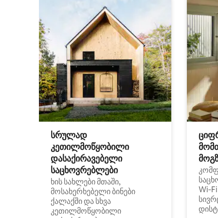
სრულად
ციფ
კეთილმოწყობილი
მომ
დასაქირავებელი
მოგზ
საცხოვრებლები
კომ
საცხ
ხის სახლები მთაში,
Wi‑F
მოსახერხებელი ბინები
სივრ
ქალაქში და სხვა
დისტ
კეთილმოწყობილი