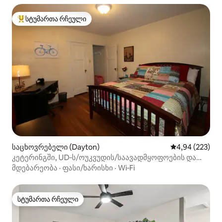
სტუმართა რჩეული
სტუმართა რჩეული მოწინავე ვარიანტი
საცხოვრებელი (Dayton)
საშუალო შეფას
4,94 (223)
კეტერინგში, UD‑ს/ოუკვუდის/საავადმყოფოების და
დეიტონის მახლობლად
მდებარეობა
·
ფასი/ხარისხი
·
Wi‑Fi
სტუმართა რჩეული
სტუმართა რჩეული