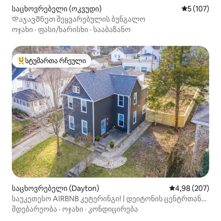
საცხოვრებელი (ოკვუდი)
საშუალო შე
5 (107)
Დაჯავშნეთ შეყვარებულის ბუნგალო
ოჯახი
·
ფასი/ხარისხი
·
სააბაზანო
სტუმართა რჩეული
სტუმართა რჩეული მოწინავე ვარიანტი
საცხოვრებელი (Dayton)
საშუალო შეფას
4,98 (207)
საუკეთესო AIRBNB კეტერინგი! | დეიტონის ცენტრთან
ახლოს!
მდებარეობა
·
ოჯახი
·
კონდიცირება