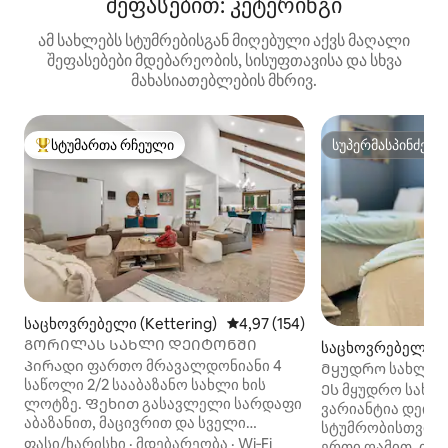
შეფასებით: კეტერინგი
ამ სახლებს სტუმრებისგან მიღებული აქვს მაღალი
შეფასებები მდებარეობის, სისუფთავისა და სხვა
მახასიათებლების მხრივ.
სტუმართა რჩეული
სუპერმასპინძელ
სტუმართა რჩეული მოწინავე ვარიანტი
სუპერმასპინძელ
საცხოვრებელი (Kettering)
საშუალო შეფასებაა 5‑დან 4,97
4,97 (154)
ᲒᲝᲠᲘᲚᲐᲡ ᲡᲐᲮᲚᲘ ᲓᲔᲘᲢᲝᲜᲨᲘ
საცხოვრებელი (K
Პირადი ფართო მრავალდონიანი 4
Მყუდრო სახლი:
საწოლი 2/2 სააბაზანო სახლი ხის
მაიამი-ველის ს
Ეს მყუდრო სახლ
ლოტზე. Ფეხით გასავლელი სარდაფი
ახლოს
ვარიანტია დეიტო
აბაზანით, მაცივრით და სველი
სტუმრობისთვის. 
წერტილით. Სრულად აღჭურვილი
ფასი/ხარისხი
·
მდებარეობა
·
Wi‑Fi
ერთი ღამით, თუ ბ