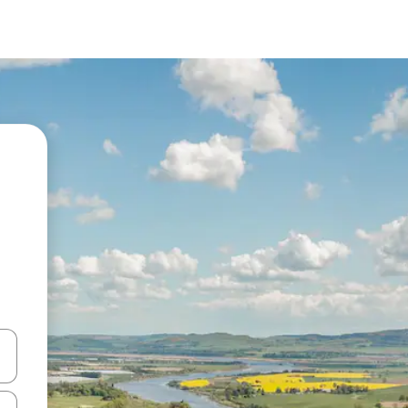
ციისთვის გამოიყენეთ კლავიშები ზემოთ/ქვემოთ მიმართული ისრებით 