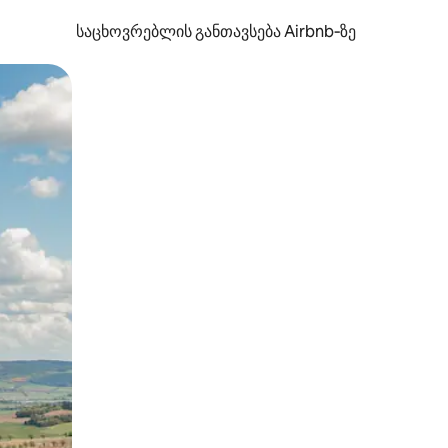
საცხოვრებლის განთავსება Airbnb‑ზე
ან შეხებისა თუ თითის გასმის ჟესტები.