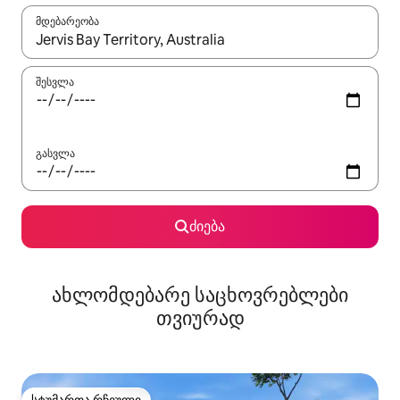
მდებარეობა
როცა შედეგები ხელმისაწვდომი გახდება, ნავიგაციისთვის გამ
შესვლა
გასვლა
ძიება
ახლომდებარე საცხოვრებლები
თვიურად