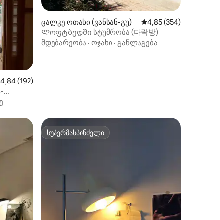
საშმის, 
თევზი) მო
ილვა
ცალკე ოთახი (ვანსან-გუ)
საშუალო შეფასებაა 5‑
4,85 (354)
Ლოფტბედში სტუმრობა (다락방)
მდებარეობა
·
ოჯახი
·
განლაგება
აშუალო შეფასებაა 5‑დან 4,84, 192 მიმოხილვა
4,84 (192)
-
ე
სუპერმასპინძელი
სუპერმასპინძელი
ილვა