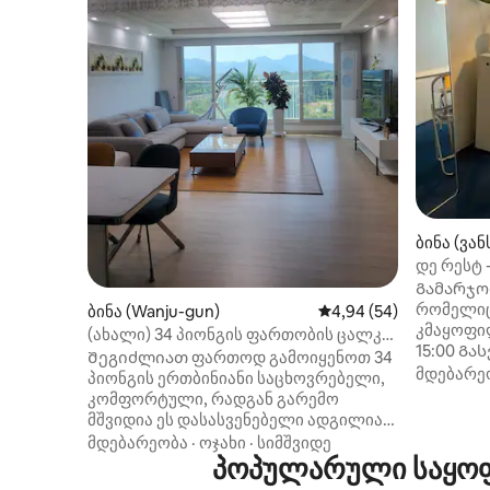
ბინა (ვან
დე რესტ 
კეკრიდა
Გამარჯობ
რომელიც
ბინა (Wanju-gun)
საშუალო შეფასებაა 5
4,94 (54)
კმაყოფილებ
(ახალი) 34 პიონგის ფართობის ცალკე
15:00 Გასვლა: 11:00 -ჩვენი „დანარჩენი“
სახლი #30 წუთში ჯეონჯუს ჰანოკის
Შეგიძლიათ ფართოდ გამოიყენოთ 34
არის სა
მდებარე
სოფლამდე #10 წუთში ჯეონჯუს
პიონგის ერთბინიანი საცხოვრებელი,
მდებარე
ინოვაციურ ქალაქამდე #უფასო
კომფორტული, რადგან გარემო
საჯარო 
პარკირების 2 ადგილი #4 უმაღლესი
მშვიდია ეს დასასვენებელი ადგილია.
სავალზე
ხარისხის საწოლი #პროექტორი
Ეს არის ახალი საცხოვრებელი,
მდებარეობა
·
ოჯახი
·
სიმშვიდე
წუთის სა
#Netflix
რომელიც გაფორმებულია
პოპულარული საყოფა
— 2 ადამ
ეკოლოგიურად სუფთა შპალერით,