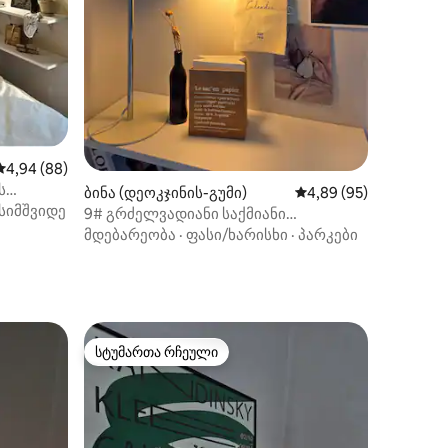
საშუალო შეფასებაა 5‑დან 4,94, 88 მიმოხილვა
4,94 (88)
ს
ბინა (დეოკჯინის-გუმი)
საშუალო შეფასებაა 5
4,89 (95)
0
სიმშვიდე
9# გრძელვადიანი საქმიანი
მოგზაურობისთვის საუკეთესო ადგილი
მდებარეობა
·
ფასი/ხარისხი
·
პარკები
ახალი
# 1200 მიმოხილვა სისუფთავის შესახებ
# უმაღლესი ხარისხის ახალი საშხაპე
თში
და ახალი სასტუმროს თეთრეული #
ესო
ჰანოკის სოფლიდან 10 წუთის სავალზე
# საუკეთესო მდებარეობა
სტუმართა რჩეული
სტუმართა რჩეული