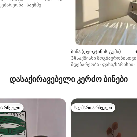
 სასტუმრო Happy Memory
დებარეობა
·
საუზმე
ბინა (დეოკჯინის-გუმი)
3#საქმიანი მოგზაურობისთვი
საუკეთესო რესტორნები#120
მდებარეობა
·
ფასი/ხარისხი
·
მიმოხილვა სისუფთავის
შესახებ#უმაღლესი კლასის 
დასაქირავებელი კერძო ბინები
საშხაპე ფილტრით და ახალი
სასტუმროს თეთრეული#10 წუ
ჰანოკის სოფლამდე#საუკეთ
მდებარეობა
თა რჩეული
სტუმართა რჩეული
თა რჩეული
სტუმართა რჩეული