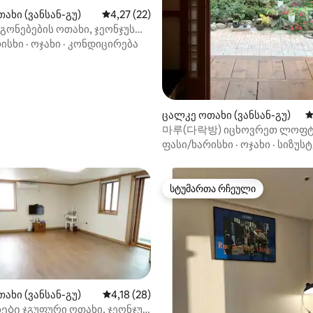
ს 📌 ჩამოგეჭრებათ ჰაერის
ახი (ვანსან-გუ)
საშუალო შეფასებაა 5‑დან 4,27, 22 მიმოხ
4,27 (22)
‑დან 4,49, 55 მიმოხილვა
ს გადასახადი (300 000 KRW).
ონებების ოთახი, ჯეონჯუს
 სასტუმრო ბედნიერი
ისხი
·
ოჯახი
·
კონდიცირება
თვის
ცალკე ოთახი (ვანსან-გუ)
ს
마루(다락방) იცხოვრეთ ლოფტ
საძინებელში
ფასი/ხარისხი
·
ოჯახი
·
სიზუსტ
სტუმართა რჩეული
სტუმართა რჩეული
‑დან 4,44, 25 მიმოხილვა
ახი (ვანსან-გუ)
საშუალო შეფასებაა 5‑დან 4,18, 28 მიმოხ
4,18 (28)
ბი ჯგუფური ოთახი, ჯეონჯუს