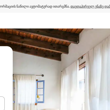
ორმაციის ნაწილი ავტომატურად ითარგმნა. 
თავდაპირველ ენაზე და
ციისთვის გამოიყენეთ კლავიშები ზემოთ/ქვემოთ მიმართული ისრებით 