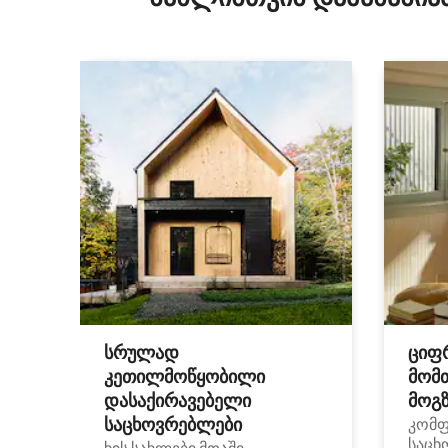
სრულად
ციფ
კეთილმოწყობილი
მომ
დასაქირავებელი
მოგზ
საცხოვრებლები
კომ
საცხ