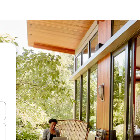
ციისთვის გამოიყენეთ კლავიშები ზემოთ/ქვემოთ მიმართული ისრებით 