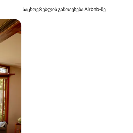
საცხოვრებლის განთავსება Airbnb‑ზე
ან შეხებისა თუ თითის გასმის ჟესტები.