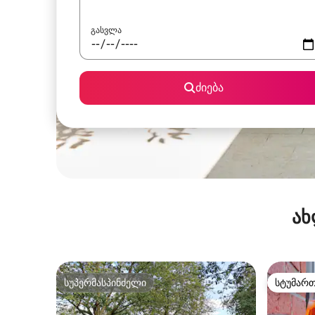
გასვლა
ძიება
ახ
სუპერმასპინძელი
სტუმარ
სუპერმასპინძელი
სტუმარ