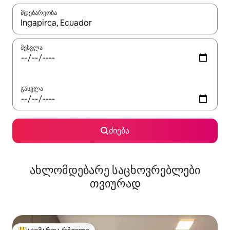
მდებარეობა
როცა შედეგები ხელმისაწვდომი გახდება, ნავიგაციისთვის გამ
შესვლა
გასვლა
ძიება
ახლომდებარე საცხოვრებლები
თვიურად