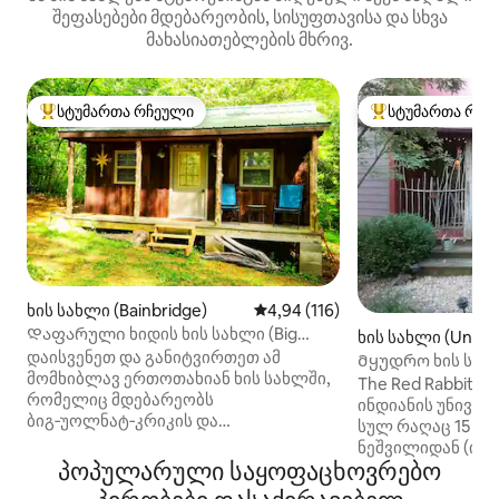
შეფასებები მდებარეობის, სისუფთავისა და სხვა
მახასიათებლების მხრივ.
სტუმართა რჩეული
სტუმართა რჩე
სტუმართა რჩეული მოწინავე ვარიანტი
სტუმართა რჩეული
ხის სახლი (Bainbridge)
საშუალო შეფასებაა 5‑დან 4,9
4,94 (116)
Დაფარული ხიდის ხის სახლი (Big
ხის სახლი (Unionvi
Walnut Creek-ზე)
დაისვენეთ და განიტვირთეთ ამ
Მყუდრო ხის სახ
მომხიბლავ ერთოთახიან ხის სახლში,
ახლოს 1
The Red Rabbit I
რომელიც მდებარეობს
ინდიანის უნივერ
ბიგ‑უოლნატ‑კრიკის და
სულ რაღაც 15 წუ
ბეიკერს‑კემპის დახურული ხიდის
ნეშვილიდან (ინდ
მახლობლად. დაიჭირეთ თევზი,
პოპულარული საყოფაცხოვრებო
20 წუთის სავალზ
ივარჯიშეთ კაიაკით ან იცურავეთ;
დიზაინის მქონე 