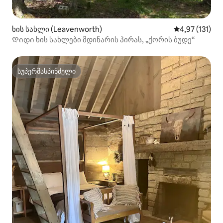
ხის სახლი (Leavenworth)
საშუალო შეფა
4,97 (131)
Დიდი ხის სახლები მდინარის პირას, „ქორის ბუდე“
სუპერმასპინძელი
სუპერმასპინძელი