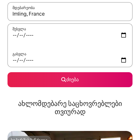
მდებარეობა
როცა შედეგები ხელმისაწვდომი გახდება, ნავიგაციისთვის გამ
შესვლა
გასვლა
ძიება
ახლომდებარე საცხოვრებლები
თვიურად