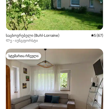
საცხოვრებელი (Buhl-Lorraine)
საშუალო შ
5 (67)
Ლე ‑ იუნგფორსტი
სტუმართა რჩეული
სტუმართა რჩეული