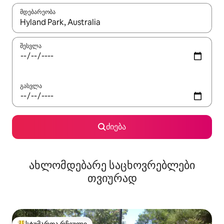
მდებარეობა
როცა შედეგები ხელმისაწვდომი გახდება, ნავიგაციისთვის გამ
შესვლა
გასვლა
ძიება
ახლომდებარე საცხოვრებლები
თვიურად