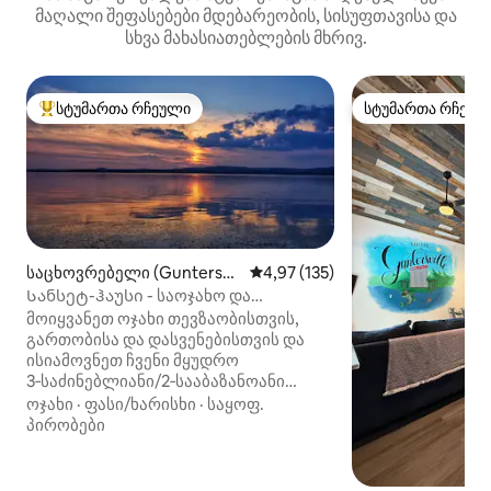
მაღალი შეფასებები მდებარეობის, სისუფთავისა და
სხვა მახასიათებლების მხრივ.
სტუმართა რჩეული
სტუმართა რჩეულ
სტუმართა რჩეული მოწინავე ვარიანტი
სტუმართა რჩეულ
საცხოვრებელი (Guntersvill
საშუალო შეფასებაა 5‑დან 4,9
4,97 (135)
e)
Სანსეტ-ჰაუსი - საოჯახო და
მეთევზეთა სამოთხე
მოიყვანეთ ოჯახი თევზაობისთვის,
გართობისა და დასვენებისთვის და
ისიამოვნეთ ჩვენი მყუდრო
3‑საძინებლიანი/2‑სააბაზანოანი
სახლით, რომელიც მდებარეობს
ოჯახი
·
ფასი/ხარისხი
·
საყოფ.
ლამაზი განტერსვილის ტბის
პირობები
მოპირდაპირე მხარეს! იდეალური
ცენტრალური მდებარეობა,
6 ადამიანის კომფორტული