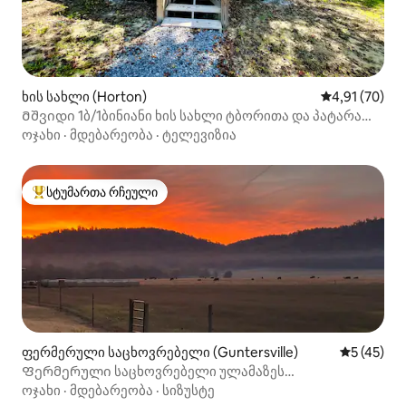
ხის სახლი (Horton)
საშუალო შეფ
4,91 (70)
Მშვიდი 1ბ/1ბინიანი ხის სახლი ტბორითა და პატარა
უბნით ლაშქრობისთვის
ოჯახი
·
მდებარეობა
·
ტელევიზია
სტუმართა რჩეული
სტუმართა რჩეული მოწინავე ვარიანტი
ფერმერული საცხოვრებელი (Guntersville)
საშუალო შ
5 (45)
Ფერმერული საცხოვრებელი ულამაზეს
გუნტერსვილის ტბასთან
ოჯახი
·
მდებარეობა
·
სიზუსტე