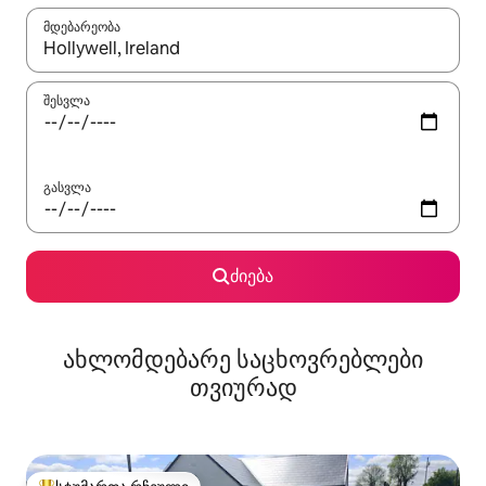
მდებარეობა
როცა შედეგები ხელმისაწვდომი გახდება, ნავიგაციისთვის გამ
შესვლა
გასვლა
ძიება
ახლომდებარე საცხოვრებლები
თვიურად