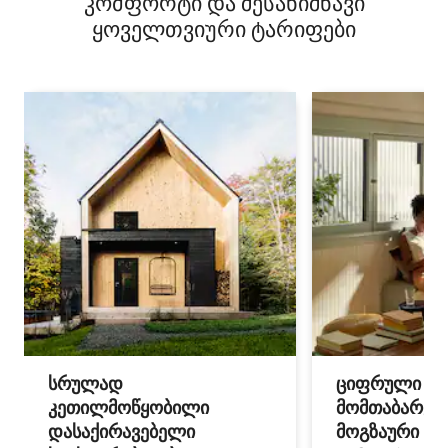
კომფორტი და შესანიშნავი
ყოველთვიური ტარიფები
სრულად
ციფრული
კეთილმოწყობილი
მომთაბარეებ
დასაქირავებელი
მოგზაური სპ