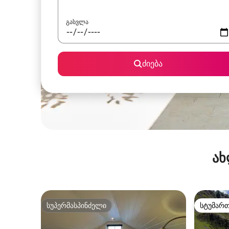
გასვლა
ძიება
ახ
სუპერმასპინძელი
სტუმარ
სუპერმასპინძელი
სტუმარ