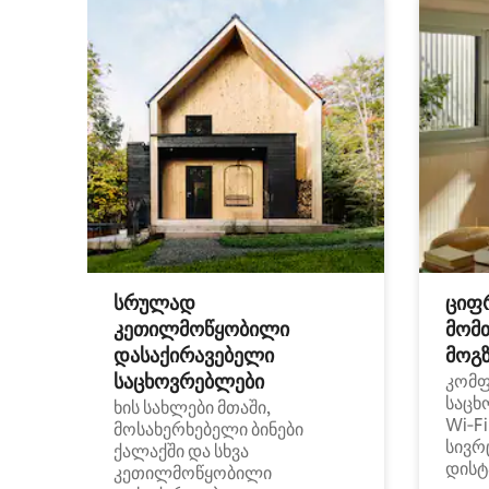
სრულად
ციფ
კეთილმოწყობილი
მომ
დასაქირავებელი
მოგზ
საცხოვრებლები
კომ
საცხ
ხის სახლები მთაში,
Wi‑F
მოსახერხებელი ბინები
სივრ
ქალაქში და სხვა
დისტ
კეთილმოწყობილი