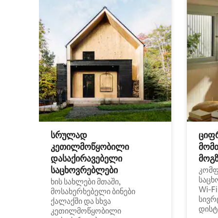
სრულად
ციფ
კეთილმოწყობილი
მომ
დასაქირავებელი
მოგზ
საცხოვრებლები
კომ
საცხ
ხის სახლები მთაში,
Wi‑F
მოსახერხებელი ბინები
სივრ
ქალაქში და სხვა
დისტ
კეთილმოწყობილი