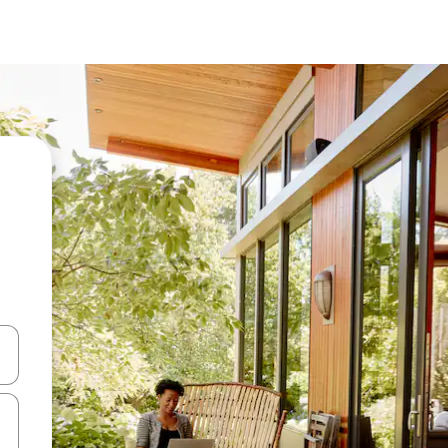
ციისთვის გამოიყენეთ კლავიშები ზემოთ/ქვემოთ მიმართული ისრებით 