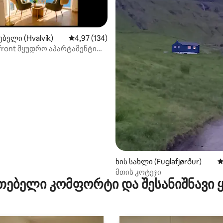
ბელი (Hvalvík)
საშუალო შეფასებაა 5‑დან 4,97, 134 მიმოხ
4,97 (134)
front მყუდრო აპარტამენტი
ოზე
‑დან 4,94, 53 მიმოხილვა
ხის სახლი (Fuglafjørður)
ს
მთის კოტეჯი
თებელი კომფორტი და შესანიშნავი