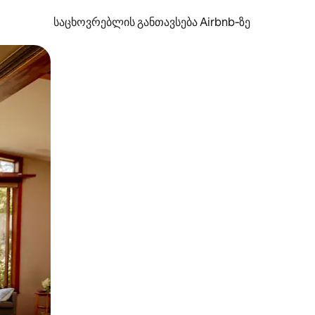
საცხოვრებლის განთავსება Airbnb‑ზე
ან შეხებისა თუ თითის გასმის ჟესტები.