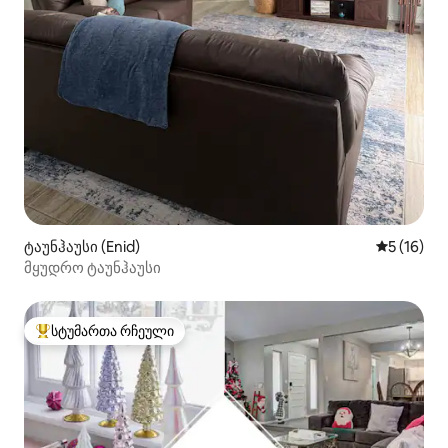
ტაუნჰაუსი (Enid)
საშუალო შ
5 (16)
მყუდრო ტაუნჰაუსი
სტუმართა რჩეული
სტუმართა რჩეული მოწინავე ვარიანტი