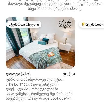
მაღალი შეფასებები მდებარეობის, სისუფთავისა და
სხვა მახასიათებლების მხრივ.
სტუმართა რჩეული
სტუმართა რჩე
სტუმართა რჩეული
სტუმართა რჩეული
ლოფტი (Alva)
საშუალო შეფასებაა 5‑დან
5 (15)
ფართო თანამედროვე ლოფტი
ისტორიულ ცენტრში, ალვაში
„The Loft“ არის ელეგანტური,
ლუქს‑კლასის ორადგილიანი
აპარტამენტი, რომელიც მდებარეობს
საყვარელი „Daisy Village Boutique“-ის
თავზე, ოკლაჰომის ისტორიულ
ცენტრში, ალვას მოედანზე. Ეს