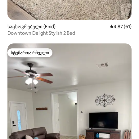
საცხოვრებელი (Enid)
საშუალო შეფ
4,87 (61)
Downtown Delight Stylish 2 Bed
სტუმართა რჩეული
სტუმართა რჩეული