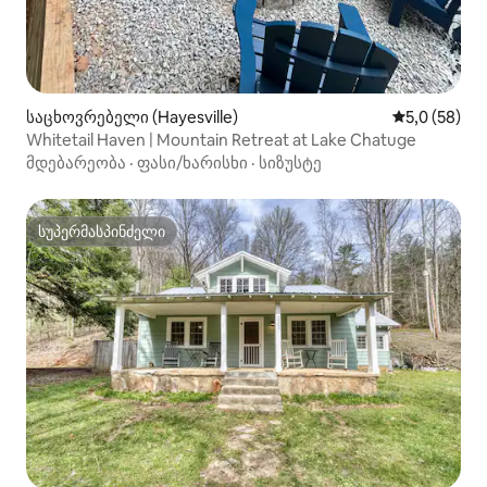
საცხოვრებელი (Hayesville)
საშუალო შე
5,0 (58)
Whitetail Haven | Mountain Retreat at Lake Chatuge
მდებარეობა
·
ფასი/ხარისხი
·
სიზუსტე
სუპერმასპინძელი
სუპერმასპინძელი