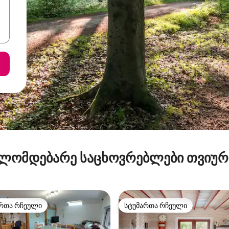
ლომდებარე საცხოვრებლები თვიუ
რთა რჩეული
სტუმართა რჩეული
ა რჩეული მოწინავე ვარიანტი
სტუმართა რჩეული