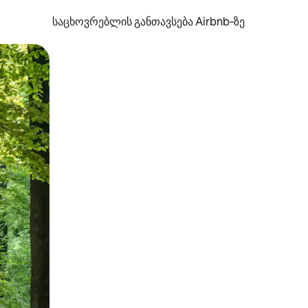
საცხოვრებლის განთავსება Airbnb‑ზე
ან შეხებისა თუ თითის გასმის ჟესტები.