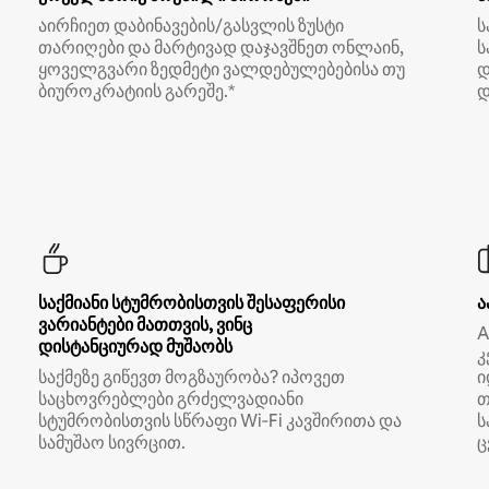
აირჩიეთ დაბინავების/გასვლის ზუსტი
ს
თარიღები და მარტივად დაჯავშნეთ ონლაინ,
ს
ყოველგვარი ზედმეტი ვალდებულებებისა თუ
დ
ბიუროკრატიის გარეშე.*
დ
საქმიანი სტუმრობისთვის შესაფერისი
ა
ვარიანტები მათთვის, ვინც
A
დისტანციურად მუშაობს
კ
საქმეზე გიწევთ მოგზაურობა? იპოვეთ
ი
საცხოვრებლები გრძელვადიანი
თ
სტუმრობისთვის სწრაფი Wi‑Fi კავშირითა და
ს
სამუშაო სივრცით.
ც