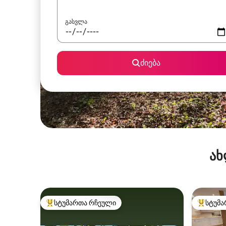
გასვლა
ძიება
ახ
სტუმართა რჩეული
სტუმა
სტუმართა რჩეული მოწინავე ვარიანტი
სტუმართ