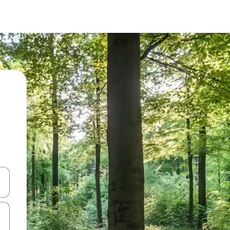
ციისთვის გამოიყენეთ კლავიშები ზემოთ/ქვემოთ მიმართული ისრებით 