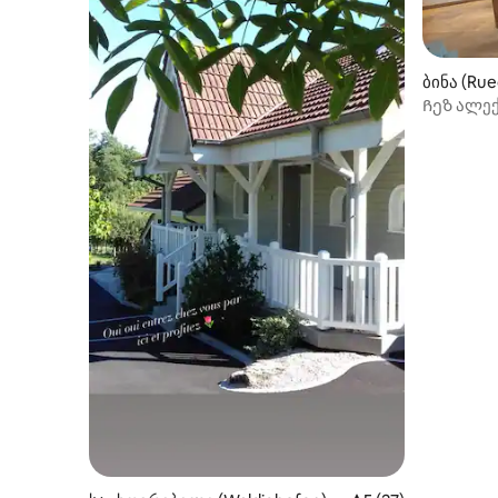
ბინა (Ru
Ჩეზ ალე