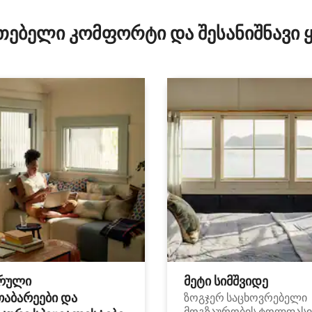
ა 5‑დან 5, 37 მიმოხილვა
თებელი კომფორტი და შესანიშნავი
რული
მეტი სიმშვიდე
თაბარეები და
ზოგჯერ საცხოვრებელი
მოგზაურობის ტოლფასი