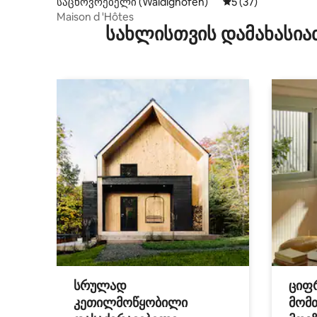
საცხოვრებელი (Waldighofen)
საშუალო შეფასება
5 (37)
Maison d 'Hôtes
სახლისთვის დამახასია
სრულად
ციფ
კეთილმოწყობილი
მომ